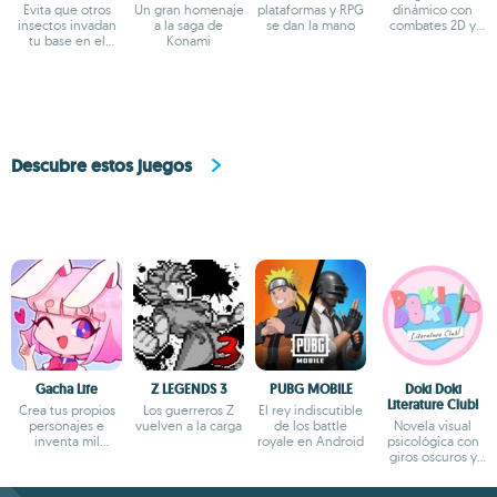
Evita que otros
Un gran homenaje
plataformas y RPG
dinámico con
insectos invadan
a la saga de
se dan la mano
combates 2D y
tu base en el
Konami
castillo en
juego oficial de
constante
Larva
evolución
Descubre estos juegos
Gacha Life
Z LEGENDS 3
PUBG MOBILE
Doki Doki
Literature Club!
Crea tus propios
Los guerreros Z
El rey indiscutible
personajes e
vuelven a la carga
de los battle
Novela visual
inventa mil
royale en Android
psicológica con
aventuras
giros oscuros y
narrativa profunda