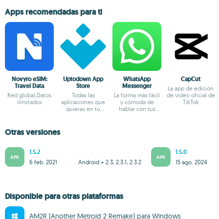
Apps recomendadas para ti
Novyro eSIM:
Uptodown App
WhatsApp
CapCut
Travel Data
Store
Messenger
La app de edición
Red global,Datos
Todas las
La forma más fácil
de vídeo oficial de
ilimitados
aplicaciones que
y cómoda de
TikTok
quieras en tu
hablar con tus
terminal Android
amigos
Otras versiones
1.5.2
1.5.0
APK
APK
6 feb. 2021
Android + 2.3, 2.3.1, 2.3.2
15 ago. 2024
Disponible para otras plataformas
AM2R (Another Metroid 2 Remake) para Windows