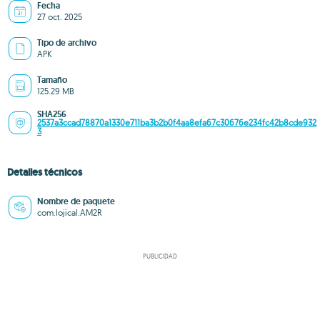
Fecha
27 oct. 2025
Tipo de archivo
APK
Tamaño
125.29 MB
SHA256
2537a3ccad78870a1330e711ba3b2b0f4aa8efa67c30676e234fc42b8cde932
3
Detalles técnicos
Nombre de paquete
com.lojical.AM2R
PUBLICIDAD