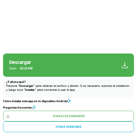
Descargar
Gratis
125.29 MB
¿Y ahora qué?
Presiona
"Descargar"
para obtener el archivo y ábrelo. Si es necesario, autoriza la instalación
y luego toca
"Instalar"
para comenzar a usar la app
Cómo instalar esta app en tu dispositivo Android
Preguntas frecuentes
TODAS LAS VARIANTES
OTRAS VERSIONES